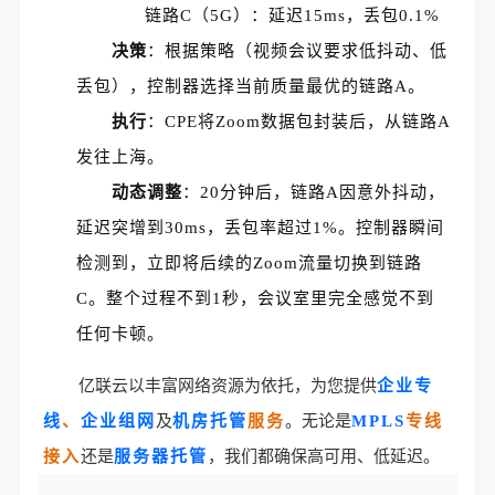
链路C（5G）：延迟15ms，丢包0.1%
决策
：根据策略（视频会议要求低抖动、低
丢包），控制器选择当前质量最优的链路A。
执行
：CPE将Zoom数据包封装后，从链路A
发往上海。
动态调整
：20分钟后，链路A因意外抖动，
延迟突增到30ms，丢包率超过1%。控制器瞬间
检测到，立即将后续的Zoom流量切换到链路
C。整个过程不到1秒，会议室里完全感觉不到
任何卡顿。
亿联云以丰富网络资源为依托，为您提供
企业专
线
、
企业组网
及
机房托管
服务
。无论是
MPLS
专线
接入
还是
服务器托管
，我们都确保高可用、低延迟。