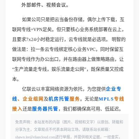
外部邮件、视频会议。
如果公司只是把云当备份存储，偶尔上传下载，互
联网专线+VPN足矣。但只要核心业务系统部署在云上，
且要求7x24小时稳定运行，云专线就是必选项。
明智的
做法是：拉一条云专线绑定核心业务VPC，同时保留互
联网专线作为办公出口，并在路由器上做策略路由，让
“生产流量走专线，娱乐流量走公网”，既保质量又控成
本。
亿联云以丰富网络资源为依托，为您提供
企业专
线
、企业组网
及
机房托管
服务
。无论是
MPLS
专线
接入
还是
服务器托管
，我们都确保高可用、低延迟。
免责声明：本站发布的内容（图片、视频和文字）以原创、转载和
分享为主，文章观点不代表本网站立场，请联系站长邮箱：
shawn.lee@eliancloud.com进行举报，并提供相关证据，一经查实，