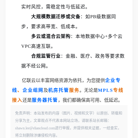
实时风控，需稳定性与低延迟。
大规模数据迁移或灾备
：如PB级数据同
步，要求高带宽、低成本。
多云或混合云架构
：本地数据中心+多个云
VPC高速互联。
合规监管行业
：金融、医疗、政务等要求数
据不经公网。
亿联云以丰富网络资源为依托，为您提供
企业专
线
、
企业组网
及
机房托管
服务
。无论是
MPLS
专线
接入
还是
服务器托管
，我们都确保高可用、低延迟。
免责声明：本站发布的内容（图片、视频和文字）以原创、转载和
分享为主，文章观点不代表本网站立场，请联系站长邮箱：
shawn.lee@eliancloud.com进行举报，并提供相关证据，一经查实，
将立刻删除涉嫌侵权内容。