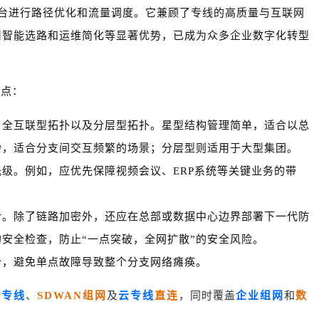
制平台进行路径优化和流量调度。它兼顾了专线的高质量与互联网
用智能选路和运维简化等显著优势，已成为众多企业数字化转型
键点：
、全互联型拓扑以及分层型拓扑。星型结构管理简单，适合以总
杂，适合分支间交互频繁的场景；分层型则适用于大型集团。
级。例如，应优先保障视频会议、ERP系统等关键业务的带
合。除了链路加密外，还应在总部或数据中心边界部署下一代防
安全检查，防止“一点突破，全网扩散”的安全风险。
计，避免单点故障导致整个分支网络瘫痪。
S专线
、
SDWAN组网
及
云专线
直连
，同时覆盖
企业组网
和
数