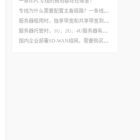
一条IEPL专线的费用都花在哪里？
专线为什么需要配置主备链路？一条线路不够用吗？
服务器租用时，独享带宽和共享带宽到底有什么区别？
服务器托管时，1U、2U、4U服务器有什么区别？
国内企业部署SD-WAN组网，需要购买哪些设备和服务？