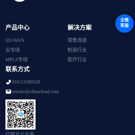
企微
客服
产品中心
解决方案
SD-WAN
零售连锁
云专线
制造行业
MPLS专线
医疗行业
联系方式
010-53390328
service@eliancloud.com
亿联云公众号