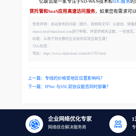
亿联云是一家专注于SD-WAN技术和
IDC服务
的
赁托管和SaaS应用高速访问服务
，如果您有需求可
免责声明：本站发布的内容（图片、视频和文字）以原创、转载
shawn.lee@eliancloud.com进行举报，并提供相关证据，
标题：从南宁到长春的企业如何实现互联互通？
TAG标签：
地址：https://www.elinkcloud.cn/article/1763.html
上一篇：
专线的价格受地区位置影响吗？
下一篇：
IPSec 与SSL双协议能否同时部署？
企业网络优化专家
网络综合解决服务商
专