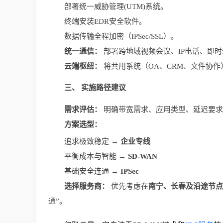
部署统一威胁管理(UTM)系统。
终端安装EDR安全软件。
数据传输全程加密（IPSec/SSL）。
统一通信：
 部署跨地域视频会议、IP电话、即
云端枢纽：
 将共用系统（OA、CRM、文件协
三、 实施路径建议
需求评估：
 明确带宽需求、应用类型、延迟要
方案选型：
追求极致稳定 → 
企业专线
平衡成本与智能 → 
SD-WAN
基础安全连通 → 
IPSec
选择服务商：
 优先考虑在
南宁、长春及沿途节点
通”。