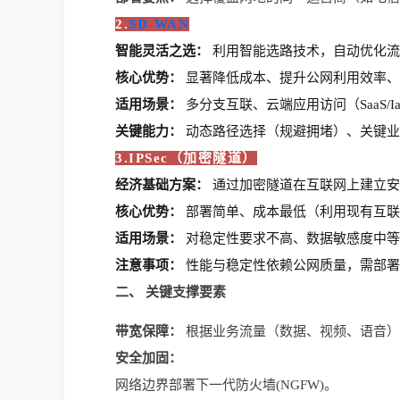
2.
SD-WAN
智能灵活之选：
 利用智能选路技术，自动优化
核心优势：
 显著降低成本、提升公网利用效率
适用场景：
 多分支互联、云端应用访问（SaaS/
关键能力：
 动态路径选择（规避拥堵）、关键
3.IPSec（加密隧道）
经济基础方案：
 通过加密隧道在互联网上建立
核心优势：
 部署简单、成本最低（利用现有互
适用场景：
 对稳定性要求不高、数据敏感度中
注意事项：
 性能与稳定性依赖公网质量，需部
二、 关键支撑要素
带宽保障：
 根据业务流量（数据、视频、语音）
安全加固：
网络边界部署下一代防火墙(NGFW)。