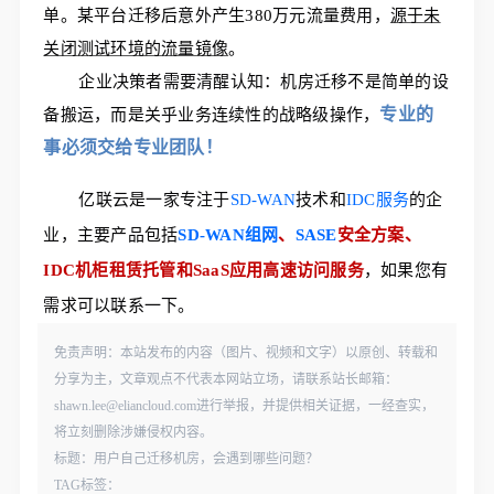
单。某平台迁移后意外产生380万元流量费用，
源于未
关闭测试环境的流量镜像
。
企业决策者需要清醒认知：机房迁移不是简单的设
专业的
备搬运，而是关乎业务连续性的战略级操作，
事必须交给专业团队！
亿联云是一家专注于
SD-WAN
技术和
IDC服务
的企
业，主要产品包括
SD-WAN组网
、
SASE
安全方案、
IDC机柜租赁托管和SaaS应用高速访问服务
，如果您有
需求可以联系一下。
免责声明：本站发布的内容（图片、视频和文字）以原创、转载和
分享为主，文章观点不代表本网站立场，请联系站长邮箱：
shawn.lee@eliancloud.com进行举报，并提供相关证据，一经查实，
将立刻删除涉嫌侵权内容。
标题：用户自己迁移机房，会遇到哪些问题？
TAG标签：