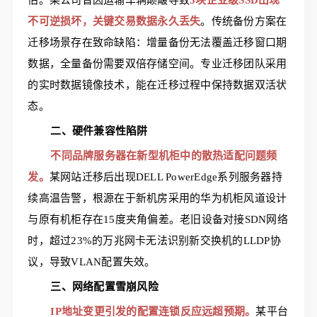
估。某公司曾因运输车辆颠簸导致
3块企业级SSD出现
不可逆损坏，关键交易数据永久丢失
。传统备份方案在
迁移场景存在致命缺陷：增量备份无法覆盖迁移窗口期
数据，全量备份需要双倍存储空间。专业迁移团队采用
的实时数据镜像技术，能在迁移过程中保持数据双活状
态。
二、硬件兼容性陷阱
不同品牌服务器在新型机柜中的散热适配问题频
发。
某网站迁移后出现DELL PowerEdge系列服务器持
续高温告警，根源在于新机房采用的华为机柜风道设计
与原有机柜存在15度夹角偏差。老旧设备对接SDN网络
时，超过23%的万兆网卡无法识别新交换机的LLDP协
议，导致VLAN配置失效。
三、网络配置雪崩风险
IP地址变更引发的配置连锁反应远超预期。
某平台