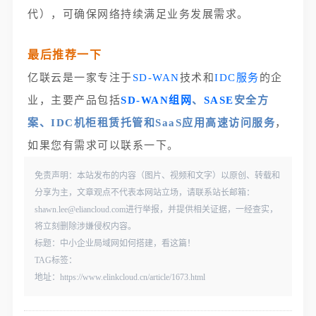
代），可确保网络持续满足业务发展需求。
最后推荐一下
亿联云是一家专注于
SD-WAN
技术和
IDC服务
的企
业，主要产品包括
SD-WAN组网
、
SASE
安全方
案、IDC机柜租赁托管和SaaS应用高速访问服务
，
如果您有需求可以联系一下。
免责声明：本站发布的内容（图片、视频和文字）以原创、转载和
分享为主，文章观点不代表本网站立场，请联系站长邮箱：
shawn.lee@eliancloud.com进行举报，并提供相关证据，一经查实，
将立刻删除涉嫌侵权内容。
标题：中小企业局域网如何搭建，看这篇！
TAG标签：
地址：https://www.elinkcloud.cn/article/1673.html