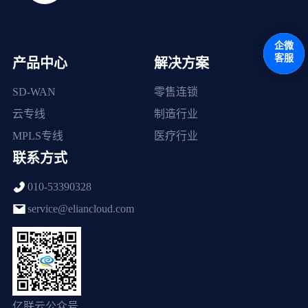
企微
客服
产品中心
解决方案
SD-WAN
零售连锁
云专线
制造行业
MPLS专线
医疗行业
联系方式
010-53390328
service@eliancloud.com
亿联云公众号