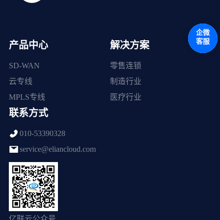
企微
客服
产品中心
解决方案
SD-WAN
零售连锁
云专线
制造行业
MPLS专线
医疗行业
联系方式
010-53390328
service@eliancloud.com
亿联云公众号