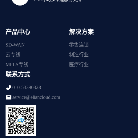
产品中心
解决方案
SD-WAN
零售连锁
云专线
制造行业
MPLS专线
医疗行业
联系方式
010-53390328
service@eliancloud.com