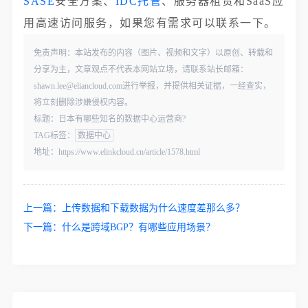
SASE
安全方案、
IDC托管
、服务器租赁和SaaS应
用高速访问服务，如果您有需求可以联系一下。
免责声明：本站发布的内容（图片、视频和文字）以原创、转载和
分享为主，文章观点不代表本网站立场，请联系站长邮箱：
shawn.lee@eliancloud.com进行举报，并提供相关证据，一经查实，
将立刻删除涉嫌侵权内容。
标题：日本有哪些知名的数据中心运营商?
TAG标签：
数据中心
地址：https://www.elinkcloud.cn/article/1578.html
上一篇：
上传数据和下载数据为什么速度差那么多？
下一篇：
什么是跨域BGP？有哪些应用场景？