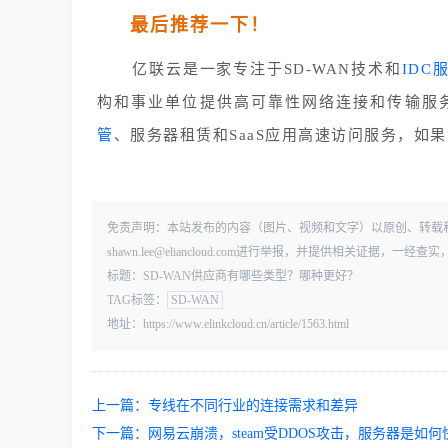
最后推荐一下！
亿联云是一家专注于SD-WAN技术和
IDC
构和事业单位提供高可靠性网络连接和传输服
管
、服务器租赁和SaaS应用高速访问服务，如
免责声明：本站发布的内容（图片、视频和文字）以原创、转载
shawn.lee@eliancloud.com进行举报，并提供相关证据，
标题：SD-WAN供应商有哪些类型？哪种更好？
TAG标签：
SD-WAN
地址：https://www.elinkcloud.cn/article/1563.html
上一篇：
专线在不同行业的连接需求和差异
下一篇：
网易云崩溃，steam受DDOS攻击，服务器是如