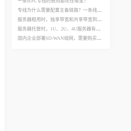
一条IEPL专线的费用都花在哪里？
专线为什么需要配置主备链路？一条线路不够用吗？
服务器租用时，独享带宽和共享带宽到底有什么区别？
服务器托管时，1U、2U、4U服务器有什么区别？
国内企业部署SD-WAN组网，需要购买哪些设备和服务？