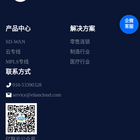
企微
客服
产品中心
解决方案
SD-WAN
零售连锁
云专线
制造行业
MPLS专线
医疗行业
联系方式
010-53390328
service@eliancloud.com
亿联云公众号