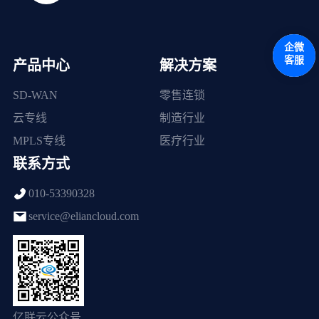
企微
客服
产品中心
解决方案
SD-WAN
零售连锁
云专线
制造行业
MPLS专线
医疗行业
联系方式
010-53390328
service@eliancloud.com
亿联云公众号