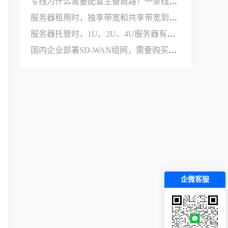
专线为什么需要配置主备链路？一条线路不够用吗？
服务器租用时，独享带宽和共享带宽到底有什么区别？
服务器托管时，1U、2U、4U服务器有什么区别？
国内企业部署SD-WAN组网，需要购买哪些设备和服务？
企微客服