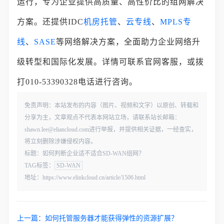
运行，专为企业提供高质量、高性价比的组网解决
方案。还提供IDC
机房托管
、
云专线
、
MPLS专
线
、
SASE
等网络解决方案，全面助力企业网络升
级转型和国际化发展。详情可联系官网客服，或拨
打010-53390328电话进行咨询。
免责声明：本站发布的内容（图片、视频和文字）以原创、转载和
分享为主，文章观点不代表本网站立场，请联系站长邮箱：
shawn.lee@eliancloud.com进行举报，并提供相关证据，一经查实，
将立刻删除涉嫌侵权内容。
标题：如何判断企业适不适合SD-WAN组网？
TAG标签：
SD-WAN
地址：https://www.elinkcloud.cn/article/1506.html
上一篇：
如何托管服务器才能获得弹性的资源扩展？