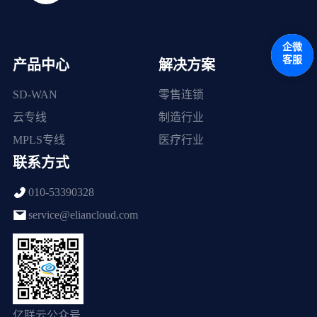
企微
客服
产品中心
解决方案
SD-WAN
零售连锁
云专线
制造行业
MPLS专线
医疗行业
联系方式
010-53390328
service@eliancloud.com
亿联云公众号