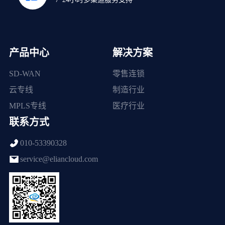
产品中心
解决方案
SD-WAN
零售连锁
云专线
制造行业
MPLS专线
医疗行业
联系方式
010-53390328
service@eliancloud.com