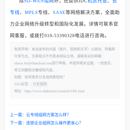
除
SD-WAN组网
外，还提供IDC
机房托管
、
云
专线
、
MPLS
专线、
SASE
等网络解决方案，全面助
力企业网络升级转型和国际化发展。详情可联系官
网客服，或拨打010-53390328电话进行咨询。
免责声明：本站发布的内容（图片、视频和文字）以原创、转载和
分享为主，文章观点不代表本网站立场，请联系站长邮箱：
shawn.lee@eliancloud.com进行举报，并提供相关证据，一经查实，
将立刻删除涉嫌侵权内容。
标题：如何使多分支组网更轻松？
TAG标签：
分支组网
地址：https://www.elinkcloud.cn/article/1461.html
上一篇：
云专线组网方案怎么样？
下一篇：
连锁企业组网怎么操作更省心？