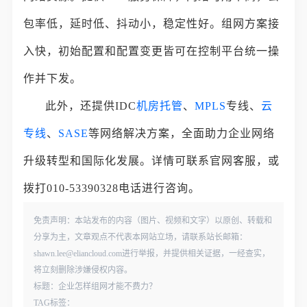
包率低，延时低、抖动小，稳定性好。组网方案接
入快，初始配置和配置变更皆可在控制平台统一操
作并下发。
此外，还提供IDC
机房托管
、
MPLS
专线、
云
专线
、
SASE
等网络解决方案，全面助力企业网络
升级转型和国际化发展。详情可联系官网客服，或
拨打010-53390328电话进行咨询。
免责声明：本站发布的内容（图片、视频和文字）以原创、转载和
分享为主，文章观点不代表本网站立场，请联系站长邮箱：
shawn.lee@eliancloud.com进行举报，并提供相关证据，一经查实，
将立刻删除涉嫌侵权内容。
标题：企业怎样组网才能不费力？
TAG标签：