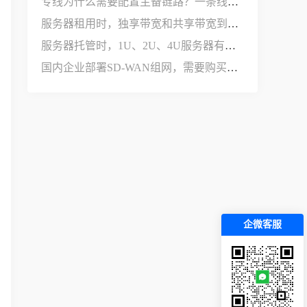
专线为什么需要配置主备链路？一条线路不够用吗？
服务器租用时，独享带宽和共享带宽到底有什么区别？
服务器托管时，1U、2U、4U服务器有什么区别？
国内企业部署SD-WAN组网，需要购买哪些设备和服务？
企微客服