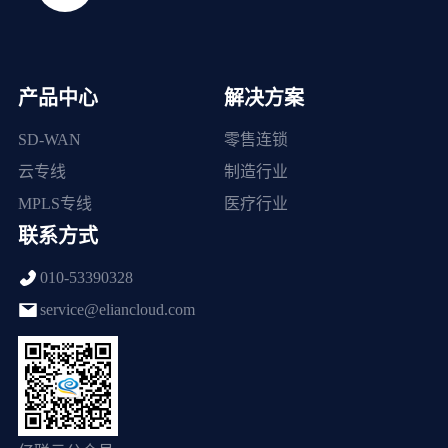
产品中心
解决方案
SD-WAN
零售连锁
云专线
制造行业
MPLS专线
医疗行业
联系方式
010-53390328
service@eliancloud.com