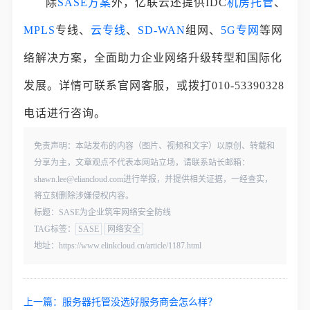
除
SASE方案
外，亿联云还提供IDC
机房托管
、
MPLS
专线、
云专线
、
SD-WAN
组网、
5G专网
等网
络解决方案，全面助力企业网络升级转型和国际化
发展。详情可联系官网客服，或拨打010-53390328
电话进行咨询。
免责声明：本站发布的内容（图片、视频和文字）以原创、转载和
分享为主，文章观点不代表本网站立场，请联系站长邮箱：
shawn.lee@eliancloud.com进行举报，并提供相关证据，一经查实，
将立刻删除涉嫌侵权内容。
标题：SASE为企业筑牢网络安全防线
TAG标签：
SASE
网络安全
地址：https://www.elinkcloud.cn/article/1187.html
上一篇：
服务器托管没选好服务商会怎么样？