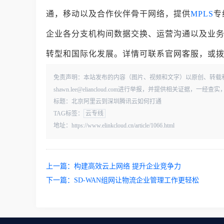
通，移动以及合作伙伴骨干网络，提供
MPLS
专
企业各分支机构间数据交换、运营沟通以及业
转型和国际化发展。详情可联系官网客服，或拨打01
免责声明：本站发布的内容（图片、视频和文字）以原创、转载
shawn.lee@eliancloud.com进行举报，并提供相关证据，
标题：北京阿里云到深圳腾讯云如何打通
TAG标签：
云专线
地址：https://www.elinkcloud.cn/article/1066.html
上一篇：
构建高效云上网络 提升企业竞争力
下一篇：
SD-WAN组网让物流企业管理工作更轻松