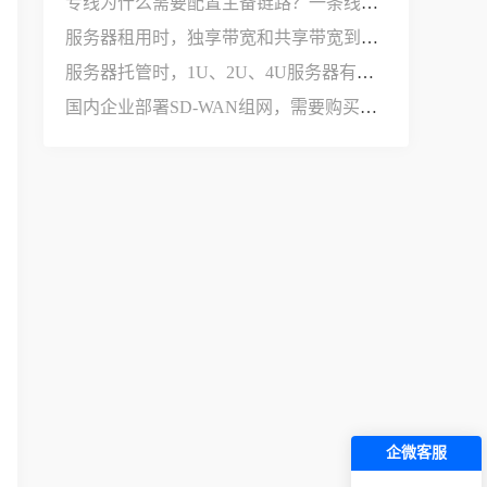
专线为什么需要配置主备链路？一条线路不够用吗？
服务器租用时，独享带宽和共享带宽到底有什么区别？
服务器托管时，1U、2U、4U服务器有什么区别？
国内企业部署SD-WAN组网，需要购买哪些设备和服务？
企微客服