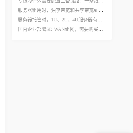
专线为什么需要配置主备链路？一条线路不够用吗？
服务器租用时，独享带宽和共享带宽到底有什么区别？
服务器托管时，1U、2U、4U服务器有什么区别？
国内企业部署SD-WAN组网，需要购买哪些设备和服务？