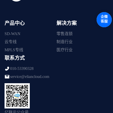
企微
客服
产品中心
解决方案
SD-WAN
零售连锁
云专线
制造行业
MPLS专线
医疗行业
联系方式
010-53390328
service@eliancloud.com
亿联云公众号